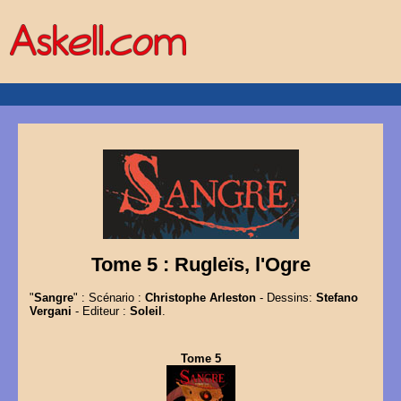
Tome 5 : Rugleïs, l'Ogre
"
Sangre
" : Scénario :
Christophe Arleston
- Dessins:
Stefano
Vergani
- Editeur :
Soleil
.
Tome 5