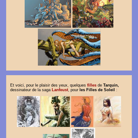
Et voici, pour le plaisir des yeux, quelques
filles
de
Tarquin,
dessinateur de la saga
Lanfeust
, pour
les Filles de Soleil
: