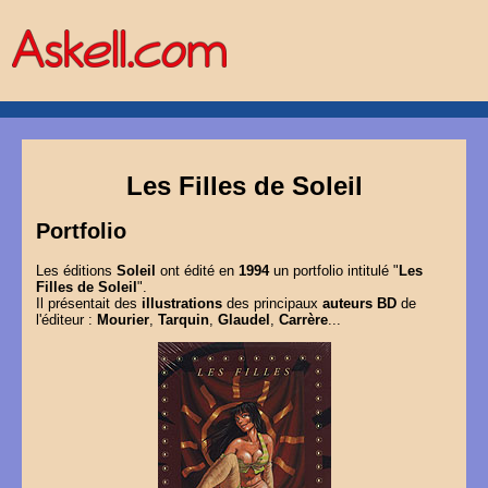
Les Filles de Soleil
Portfolio
Les éditions
Soleil
ont édité en
1994
un portfolio intitulé "
Les
Filles de Soleil
".
Il présentait des
illustrations
des principaux
auteurs BD
de
l'éditeur :
Mourier
,
Tarquin
,
Glaudel
,
Carrère
...