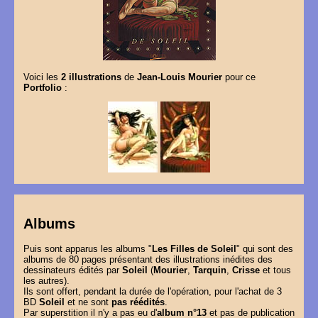
Voici les
2 illustrations
de
Jean-Louis Mourier
pour ce
Portfolio
:
Albums
Puis sont apparus les albums "
Les Filles de Soleil
" qui sont des
albums de 80 pages présentant des illustrations inédites des
dessinateurs édités par
Soleil
(
Mourier
,
Tarquin
,
Crisse
et tous
les autres).
Ils sont offert, pendant la durée de l'opération, pour l'achat de 3
BD
Soleil
et ne sont
pas réédités
.
Par superstition il n'y a pas eu d'
album n°13
et pas de publication