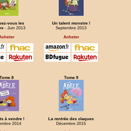
ez-vous les
Un talent monstre !
es
- Juin 2013
Septembre 2013
Acheter
Acheter
Tome 8
Tome 9
ts à vendre !
La rentrée des claques
embre 2014
Décembre 2015