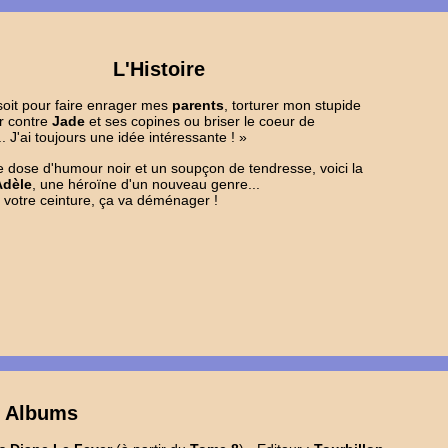
L'Histoire
oit pour faire enrager mes
parents
, torturer mon stupide
er contre
Jade
et ses copines ou briser le coeur de
.. J'ai toujours une idée intéressante ! »
dose d'humour noir et un soupçon de tendresse, voici la
Adèle
, une héroïne d'un nouveau genre...
votre ceinture, ça va déménager !
s Albums