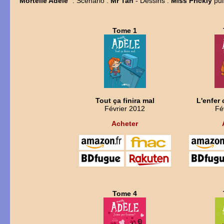
"
Mortelle Adèle
" : Scénario :
Mr Tan
- Dessins :
Miss Prickly
pu
Tome 1
Tout ça finira mal
L'enfer 
Février 2012
Fé
Acheter
Tome 4