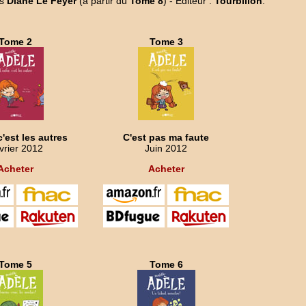
is
Diane Le Feyer
(à partir du
Tome 8
) - Editeur :
Tourbillon
.
Tome 2
Tome 3
c'est les autres
C'est pas ma faute
vrier 2012
Juin 2012
Acheter
Acheter
Tome 5
Tome 6