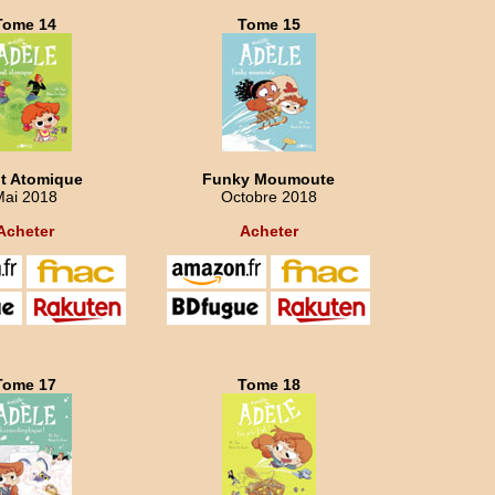
Tome 14
Tome 15
t Atomique
Funky Moumoute
Mai 2018
Octobre 2018
Acheter
Acheter
Tome 17
Tome 18