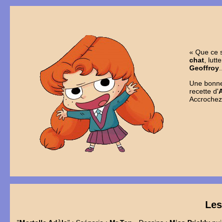
« Que ce s
chat
, lutt
Geoffroy
.
Une bonne 
recette d'
Accrochez 
Le