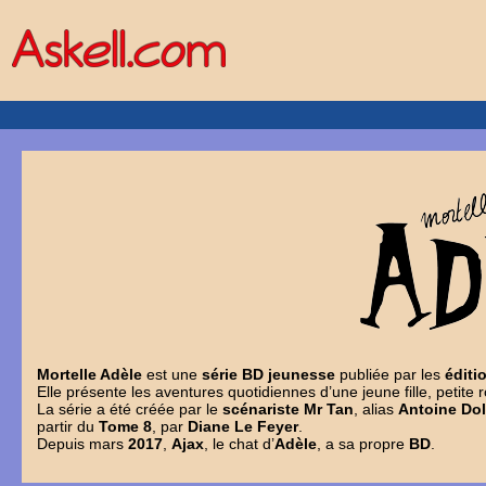
Mortelle Adèle
est une
série BD jeunesse
publiée par les
éditi
Elle présente les aventures quotidiennes d’une jeune fille, petite
La série a été créée par le
scénariste
Mr Tan
, alias
Antoine Do
partir du
Tome 8
, par
Diane Le Feyer
.
Depuis mars
2017
,
Ajax
, le chat d’
Adèle
, a sa propre
BD
.