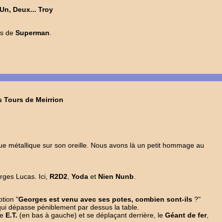
Un, Deux... Troy
irs de
Superman
.
s Tours de Meirrion
que métallique sur son oreille. Nous avons là un petit hommage au
ges Lucas. Ici,
R2D2
,
Yoda
et
Nien Nunb
.
tion "
Georges est venu avec ses potes, combien sont-ils
?"
ui dépasse péniblement par dessus la table.
de
E.T.
(en bas à gauche) et se déplaçant derrière, le
Géant de fer
,