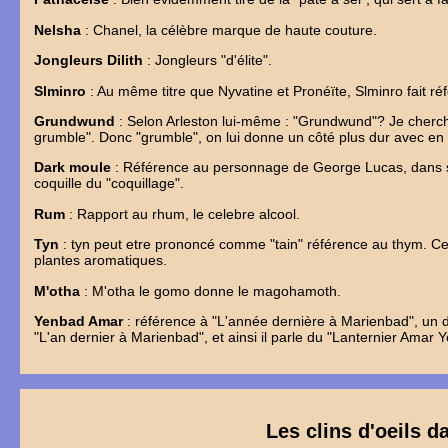
Nelsha
: Chanel, la célèbre marque de haute couture.
Jongleurs Dilith
: Jongleurs "d'élite".
Slminro
: Au même titre que Nyvatine et Pronéïte, Slminro fait ré
Grundwund
: Selon Arleston lui-même : "Grundwund"? Je cherch
grumble". Donc "grumble", on lui donne un côté plus dur avec e
Dark moule
: Référence au personnage de George Lucas, dans sa
coquille du "coquillage".
Rum
: Rapport au rhum, le celebre alcool.
Tyn
: tyn peut etre prononcé comme "tain" référence au thym. Cette 
plantes aromatiques.
M'otha
: M'otha le gomo donne le magohamoth.
Yenbad Amar
: référence à "L'année dernière à Marienbad", un d
"L'an dernier à Marienbad", et ainsi il parle du "Lanternier Amar 
Les clins d'oeils d