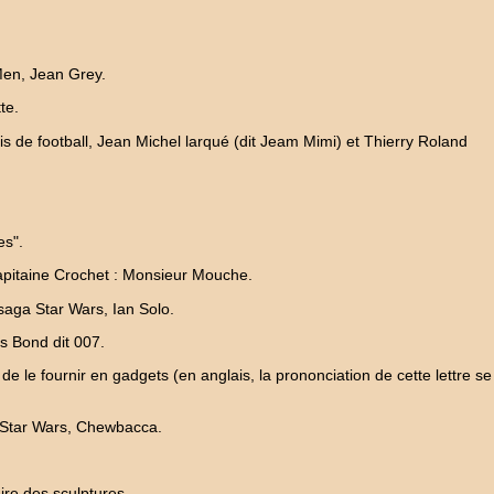
Men, Jean Grey.
te.
 de football, Jean Michel larqué (dit Jeam Mimi) et Thierry Roland
es".
capitaine Crochet : Monsieur Mouche.
aga Star Wars, Ian Solo.
s Bond dit 007.
 le fournir en gadgets (en anglais, la prononciation de cette lettre se
 Star Wars, Chewbacca.
aire des sculptures.