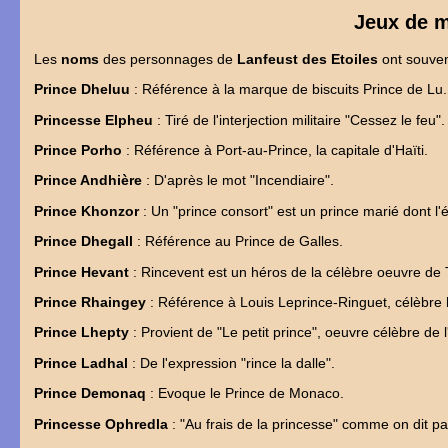
Jeux de m
Les
noms
des personnages de
Lanfeust des Etoiles
ont souven
Prince Dheluu
: Référence à la marque de biscuits Prince de Lu.
Princesse Elpheu
: Tiré de l'interjection militaire "Cessez le feu".
Prince Porho
: Référence à Port-au-Prince, la capitale d'Haïti.
Prince Andhière
: D'après le mot "Incendiaire".
Prince Khonzor
: Un "prince consort" est un prince marié dont l'é
Prince Dhegall
: Référence au Prince de Galles.
Prince Hevant
: Rincevent est un héros de la célèbre oeuvre de
Prince Rhaingey
: Référence à Louis Leprince-Ringuet, célèbre
Prince Lhepty
: Provient de "Le petit prince", oeuvre célèbre de 
Prince Ladhal
: De l'expression "rince la dalle".
Prince Demonaq
: Evoque le Prince de Monaco.
Princesse Ophredla
: "Au frais de la princesse" comme on dit p