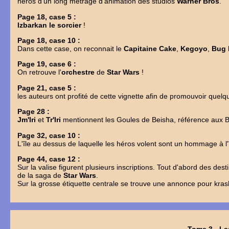
héros d'un long métrage d'animation des studios
Warner Bros
.
Page 18, case 5 :
Izbarkan le sorcier
!
Page 18, case 10 :
Dans cette case, on reconnait le
Capitaine Cake
,
Kegoyo
,
Bug
Page 19, case 6 :
On retrouve l'
orchestre
de
Star Wars
!
Page 21, case 5 :
les auteurs ont profité de cette vignette afin de promouvoir quel
Page 28 :
Jm'Iri
et
Tr'Iri
mentionnent les Goules de Beisha, référence aux B
Page 32, case 10 :
L'île au dessus de laquelle les héros volent sont un hommage à l
Page 44, case 12 :
Sur la valise figurent plusieurs inscriptions. Tout d'abord des dest
de la saga de
Star Wars
.
Sur la grosse étiquette centrale se trouve une annonce pour kr
Tome 3 - Le