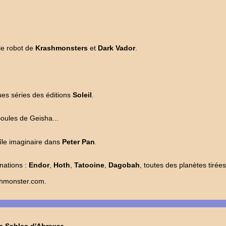
le robot de
Krashmonsters
et
Dark Vador
.
ques séries des éditions
Soleil
.
oules de Geisha...
'île imaginaire dans
Peter Pan
.
inations :
Endor
,
Hoth
,
Tatooine
,
Dagobah
, toutes des planètes tirée
ashmonster.com.
s Sables d'Abraxar