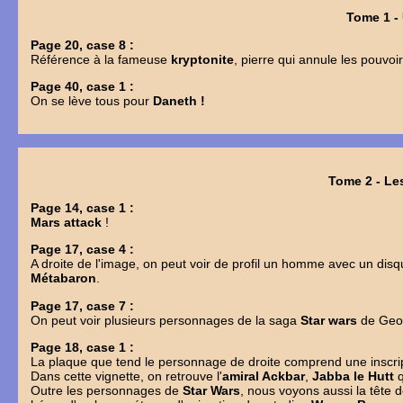
Tome 1 - 
Page 20, case 8 :
Référence à la fameuse
kryptonite
, pierre qui annule les pouvo
Page 40, case 1 :
On se lève tous pour
Daneth !
Tome 2 - Le
Page 14, case 1 :
Mars attack
!
Page 17, case 4 :
A droite de l'image, on peut voir de profil un homme avec un dis
Métabaron
.
Page 17, case 7 :
On peut voir plusieurs personnages de la saga
Star wars
de Geor
Page 18, case 1 :
La plaque que tend le personnage de droite comprend une inscrip
Dans cette vignette, on retrouve l'
amiral Ackbar
,
Jabba le Hutt
q
Outre les personnages de
Star Wars
, nous voyons aussi la tête 