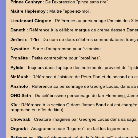
Prince Cenhryr
: De l'expression "pince sans rire".
Maitre Haplemoy
: Maître "appelez-moi".
Lieutenant Gingree
: Référence au personnage féminin des X-
Daneth
: Référence à la célèbre marque de crème dessert Danet
Jm'Imi
et
Tr'Iri
: Du nom de deux célèbres commentateurs français
Nyvatine
: Sorte d'anagramme pour "vitamine".
Pronéïte
: Petite contrepétire pour "protéines".
Pylide
: Toujours dans l'optique des nutriments, provient de "lipid
Mr Mush
: Référence à l'histoire de Peter Pan et du second du 
Anzholo
: Référence au personnage de George Lucas, dans sa s
OHO Seth
: Du célèbrissime personnage de Ian Flemming, Jame
Kîu
: Référence à la section Q dans James Bond qui est chargée de
rapproche en effet de kiou).
Chowbak
: Créature imaginée par Georges Lucas dans sa saga
Orgnobi
: Anagramme pour "bigorno", en fait les bigorneaux.
Pathacelse
: Bien évidemment tiré de la "pâte à sel", qui sert à f