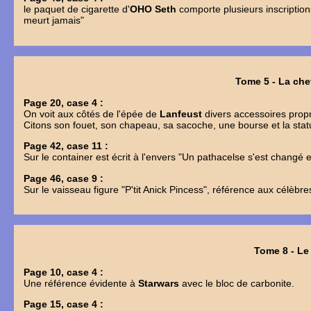
le paquet de cigarette d'
OHO Seth
comporte plusieurs inscription
meurt jamais"
Tome 5 - La ch
Page 20, case 4 :
On voit aux côtés de l'épée de
Lanfeust
divers accessoires prop
Citons son fouet, son chapeau, sa sacoche, une bourse et la statu
Page 42, case 11 :
Sur le container est écrit à l'envers "Un pathacelse s'est changé en
Page 46, case 9 :
Sur le vaisseau figure "P'tit Anick Pincess", référence aux célèbre
Tome 8 - L
Page 10, case 4 :
Une référence évidente à
Starwars
avec le bloc de carbonite.
Page 15, case 4 :