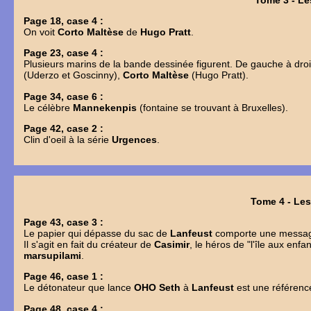
Page 18, case 4 :
On voit
Corto Maltèse
de
Hugo Pratt
.
Page 23, case 4 :
Plusieurs marins de la bande dessinée figurent. De gauche à droi
(Uderzo et Goscinny),
Corto Maltèse
(Hugo Pratt).
Page 34, case 6 :
Le célèbre
Mannekenpis
(fontaine se trouvant à Bruxelles).
Page 42, case 2 :
Clin d'oeil à la série
Urgences
.
Tome 4 - Le
Page 43, case 3 :
Le papier qui dépasse du sac de
Lanfeust
comporte une messa
Il s'agit en fait du créateur de
Casimir
, le héros de "l'île aux enf
marsupilami
.
Page 46, case 1 :
Le détonateur que lance
OHO Seth
à
Lanfeust
est une référen
Page 48, case 4 :