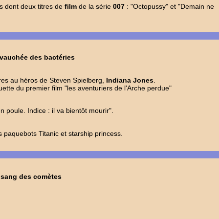
s dont deux titres de
film
de la série
007
: "Octopussy" et "Demain ne
evauchée des bactéries
res au héros de Steven Spielberg,
Indiana Jones
.
ette du premier film "les aventuriers de l'Arche perdue"
 poule. Indice : il va bientôt mourir".
s paquebots Titanic et starship princess.
e sang des comètes