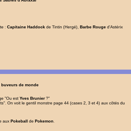
te :
Capitaine Haddock
de Tintin (Hergé),
Barbe Rouge
d'Astérix
s buveurs de monde
ge "Ou est
Yves Brunier
?"
ants". On voit le gentil monstre page 44 (cases 2, 3 et 4) aux côtés du
ce aux
Pokeball
de
Pokemon
.