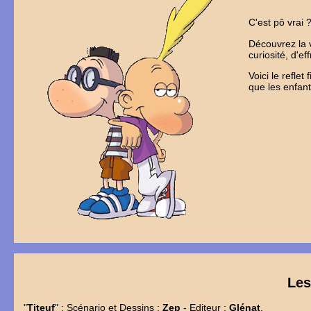
C'est pô vrai
Découvrez la v
curiosité, d'ef
Voici le refle
que les enfan
Le
"
Titeuf
" : Scénario et Dessins :
Zep
- Editeur :
Glénat
.