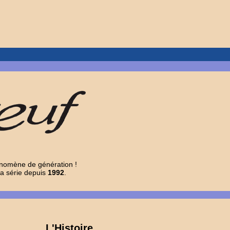
énomène de génération !
 la série depuis
1992
.
L'Histoire