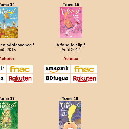
Tome 14
Tome 15
 en adolescence !
À fond le slip !
oût 2015
Août 2017
Acheter
Acheter
Tome 17
Tome 18