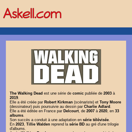
The Walking Dead
est une série de
comic
publiée de
2003
à
2019
.
Elle a été créée par
Robert Kirkman
(scénariste) et
Tony Moore
(dessinateur) puis poursuivie au dessin par
Charlie Adlard
.
Elle a été éditée en France par
Delcourt
, de
2007
à
2020
, en
33
albums
.
Son succès a conduit à une adaptation en
série télévisée
.
En
2023
,
Tillie Walden
reprend la
série BD
au gré d'une trilogie
d'albums.