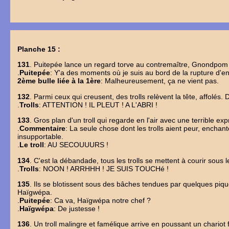
Planche 15 :
131
. Puitepée lance un regard torve au contremaître, Gnondpom 
.
Puitepée
: Y'a des moments où je suis au bord de la rupture d'
2ème bulle liée à la 1ère
: Malheureusement, ça ne vient pas.
132
. Parmi ceux qui creusent, des trolls relèvent la tête, affol
.
Trolls
: ATTENTION ! IL PLEUT ! A L'ABRI !
133
. Gros plan d'un troll qui regarde en l'air avec une terrible exp
.
Commentaire
: La seule chose dont les trolls aient peur, enchanté
insupportable.
.
Le troll
: AU SECOUUURS !
134
. C'est la débandade, tous les trolls se mettent à courir so
.
Trolls
: NOON ! ARRHHH ! JE SUIS TOUCHé !
135
. Ils se blotissent sous des bâches tendues par quelques pique
Haïgwépa.
.
Puitepée
: Ca va, Haïgwépa notre chef ?
.
Haïgwépa
: De justesse !
136
. Un troll malingre et famélique arrive en poussant un chariot 