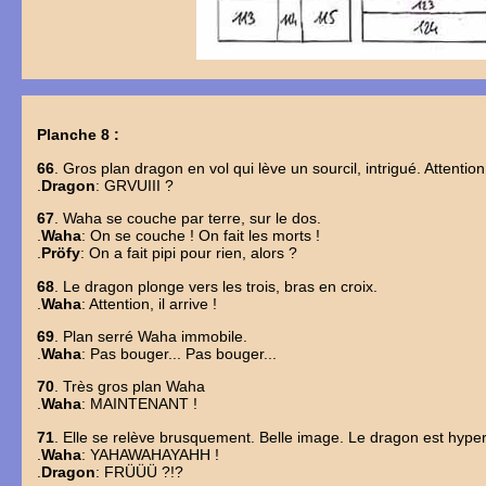
Planche 8 :
66
. Gros plan dragon en vol qui lève un sourcil, intrigué. Attentio
.
Dragon
: GRVUIII ?
67
. Waha se couche par terre, sur le dos.
.
Waha
: On se couche ! On fait les morts !
.
Pröfy
: On a fait pipi pour rien, alors ?
68
. Le dragon plonge vers les trois, bras en croix.
.
Waha
: Attention, il arrive !
69
. Plan serré Waha immobile.
.
Waha
: Pas bouger... Pas bouger...
70
. Très gros plan Waha
.
Waha
: MAINTENANT !
71
. Elle se relève brusquement. Belle image. Le dragon est hyper s
.
Waha
: YAHAWAHAYAHH !
.
Dragon
: FRÜÜÜ ?!?