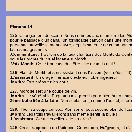
Planche 14 :
125
. Changement de scène. Nous sommes aux chantiers des Monts
pour le passage d'un canal, un formidable canyon dans une monta
personne surveille la manoeuvre, depuis sa tente de commandemen
lourds nuages noirs.
.
Commentaire
: Très loin de là, aux chantiers des Monts de Conf
sous les ordres du cruel ingénieur Morkh.
.
Voix Morkh
: Cette tranchée doit être finie avant la nuit !
126
. Plan de Morkh et son assistant sous l'auvent (voir début T3).
.
L'assistant
: Un orage menace d'éclater, noble ingénieur !
.
Morkh
: Fais préparer les abris.
127
. Mork se sert une coupe de vin.
.
Morkh
: Le vénérable Fuquatou m'a promis pour bientôt un nouv
2ème bulle liée à la 1ère
: Non seulement, comme l'actuel, il rési
128
. Il boit sa coupe cul sec. Plan serré, petit second plan de l'as
.
Morkh
: Les trolls travailleront sans même sentir la pluie !
.
L'assistant
: C'est merveilleux, le progrès !
129
. On se rapproche de Puitepée, Gnondpom, Haïgwépa, et d'autr