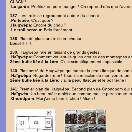
CLACK !
.
Le garde
: Profitez-en pour manger ! On reprend dès que l'avers
137
. Les trolls se regrouppent autour du chariot.
.
Puitepée
: C'est quoi ?
.
Haigwépa
: Encore du chou ?
.
Le troll serveur
: Bein forcément.
138
. Plan de plusieurs trolls en choeur.
BêêêHHH !
139
. Haïgwépa râle en faisant de grands gestes.
.
Haïgwépa
: Comment veulent-ils qu'on creuse des montagnes 
2ème bulle liée à la 1ère
: C'est scientifiquement impossible !
140
. Plan serré de Haïgwépa qui montre la peau flasque de son 
.
Haïgwépa
: Regardez-moi ! Tous les muscles de mon ventre ont 
2ème bulle liée à la 1ère
: J'ai la peau flasque et le poil terne !
141
. Premier plan de Haïgwépa. Second plan de Gnondpom qui s
.
Haïgwéa
: Un beau mâle athlétique comme moi, je perds toute m
.
Gnondpom
: Moi j'aime bien le chou ! Miam !