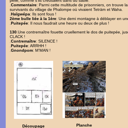
pelle, comme s'ils creusaient dans du sable.
.
Commentaire
: Parmi cette multitude de prisonniers, on trouve 
survivants du village de Phalompe où vivaient Teträm et Waha.
.
Haïgwépa
: Ils sont fous !
2ème bulle liée à la 1ère
: Une demi montagne à déblayer en une
.
Puitepée
: Il nous faudrait une heure ou deux de plus !
130
.Une contremaître fouette cruellement le dos de puitepée, j
CLACK !
.
Contremaître
: SILENCE !
.
Puitepée
: ARRHH !
.
Gnondpom
: M'MAN !
Planche
Découpage