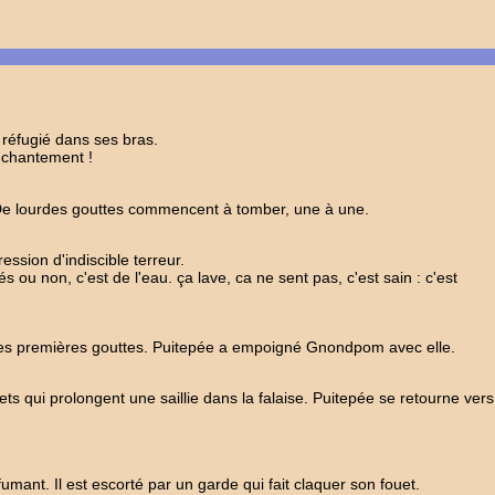
réfugié dans ses bras.
enchantement !
és. De lourdes gouttes commencent à tomber, une à une.
ression d'indiscible terreur.
s ou non, c'est de l'eau. ça lave, ca ne sent pas, c'est sain : c'est
us les premières gouttes. Puitepée a empoigné Gnondpom avec elle.
ts qui prolongent une saillie dans la falaise. Puitepée se retourne vers
fumant. Il est escorté par un garde qui fait claquer son fouet.