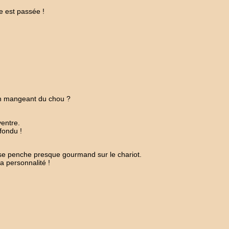
e est passée !
en mangeant du chou ?
ventre.
fondu !
e penche presque gourmand sur le chariot.
a personnalité !