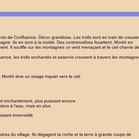
 de Confluence. Décor grandiose. Les trolls sont en train de creuser
gne. Ils en sont à la moitié. Des contremaîtres fouettent, Morkh en
t. Il souffle sur les montagnes un vent menaçant et le ciel charrie d
luence, les trolls enchantés et asservis creusent à travers les montagne
 Morkh lève un visage inquiet vers le ciel.
el enchantement, plus puissant encore.
stera à l'eau, mais en plus
sistant émerveillé.
es du village. Ils dégagent la roche et la terre à grands coups de