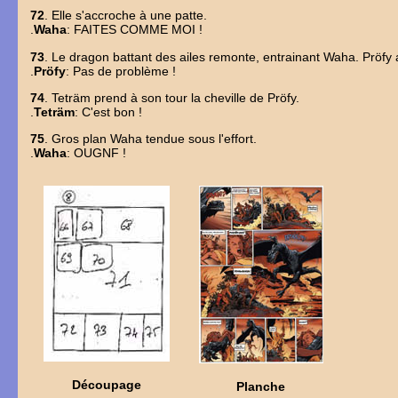
72
. Elle s'accroche à une patte.
.
Waha
: FAITES COMME MOI !
73
. Le dragon battant des ailes remonte, entrainant Waha. Pröfy 
.
Pröfy
: Pas de problème !
74
. Teträm prend à son tour la cheville de Pröfy.
.
Teträm
: C'est bon !
75
. Gros plan Waha tendue sous l'effort.
.
Waha
: OUGNF !
Découpage
Planche