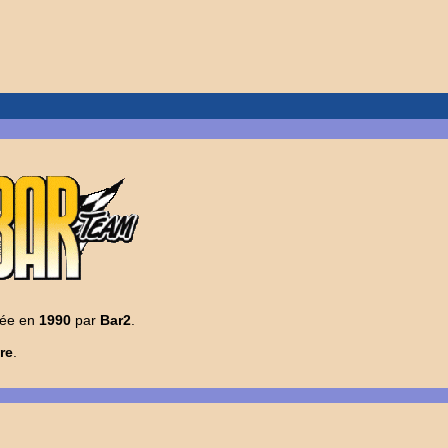
éée en
1990
par
Bar2
.
re
.