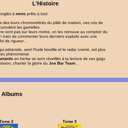
L'Histoire
 cinglés à
moto
prêts à tout.
 des tours chronométrés du pâté de maison, ces rois de
e cumulent les gamelles.
ne sont pas sur leurs motos, on les retrouve au comptoir du
 train de commenter leurs derniers exploits avec une
oi de rigueur...
ui pétarade, sent l'huile bouillie et le radar cramé, est plus
cès phénoménal.
otards
en herbe se sont réveillés à la lecture de ces gags
unisson, chanter la gloire du
Joe Bar Team
...
s Albums
Tome 2
Tome 3