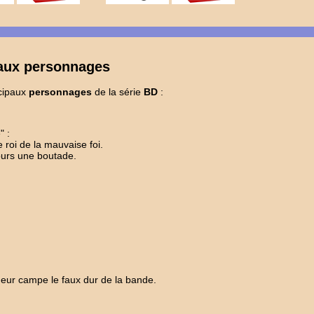
paux personnages
ncipaux
personnages
de la série
BD
:
" :
le roi de la mauvaise foi.
urs une boutade.
deur campe le faux dur de la bande.