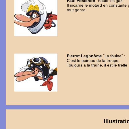
Paul Posichon
"Paulo les gaz" :
Il incarne le motard en constante 
tout genre.
Pierrot Leghnôme
"La fouine" :
C'est le poireau de la troupe.
Toujours à la traîne, il est le trèfl
Illustrat