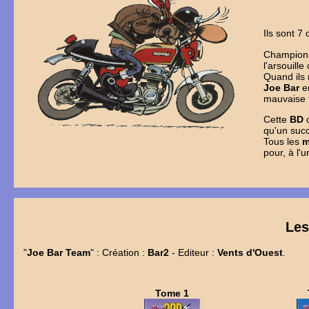
Ils sont 7
Champions
l'arsouill
Quand ils 
Joe Bar
en
mauvaise f
Cette
BD
q
qu'un suc
Tous les
m
pour, à l'
Le
"
Joe Bar Team
" : Création :
Bar2
- Editeur :
Vents d'Ouest
.
Tome 1