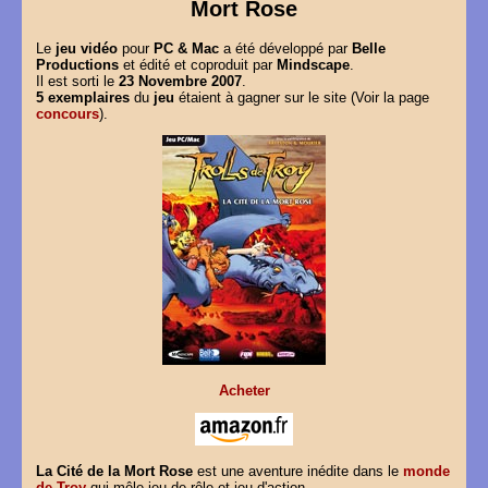
Mort Rose
Le
jeu vidéo
pour
PC & Mac
a été développé par
Belle
Productions
et édité et coproduit par
Mindscape
.
Il est sorti le
23 Novembre 2007
.
5 exemplaires
du
jeu
étaient à gagner sur le site (Voir la page
concours
).
Acheter
La Cité de la Mort Rose
est une aventure inédite dans le
monde
de Troy
qui mêle jeu de rôle et jeu d'action.