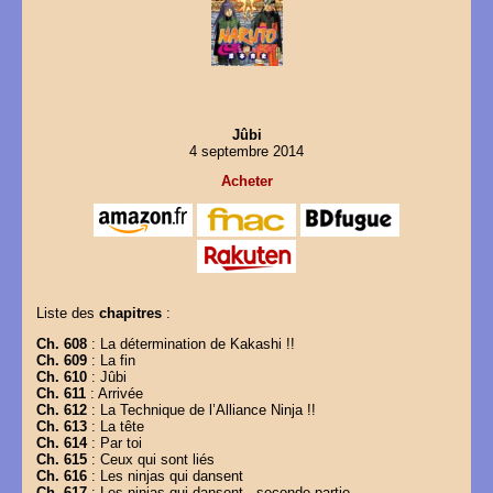
Jûbi
4 septembre 2014
Acheter
Liste des
chapitres
:
Ch. 608
: La détermination de Kakashi !!
Ch. 609
: La fin
Ch. 610
: Jûbi
Ch. 611
: Arrivée
Ch. 612
: La Technique de l’Alliance Ninja !!
Ch. 613
: La tête
Ch. 614
: Par toi
Ch. 615
: Ceux qui sont liés
Ch. 616
: Les ninjas qui dansent
Ch. 617
: Les ninjas qui dansent - seconde partie